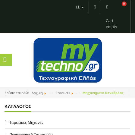
0
EL
Cart
empty
Βρίσκεστε εδώ:
Αρχική
Products
Μηχανήματα Κονκάρδας
ΚΑΤΆΛΟΓΟΣ
Ταμειακές Μηχανές
Περιφερειακά Ταμειακών