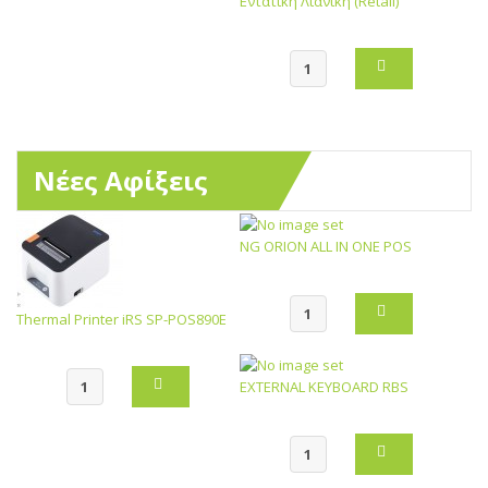
Εντατική Λιανική (Retail)
Νέες Αφίξεις
NG ORION ALL IN ONE POS
Thermal Printer iRS SP-POS890E
EXTERNAL KEYBOARD RBS