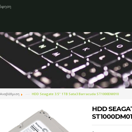
ράφηση
 Αναβάθμιση
HDD Seagate 3.5'' 1TB Sata3 Barracuda ST1000DM010
HDD SEAGAT
ST1000DM0