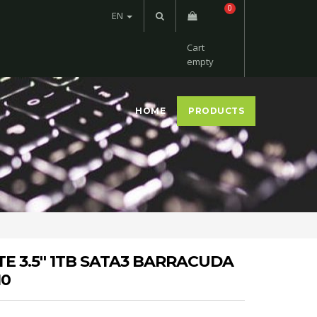
0
EN
Cart
empty
HOME
PRODUCTS
E 3.5'' 1TB SATA3 BARRACUDA
10