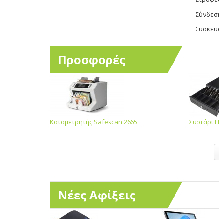
Σύνδεσ
Συσκευ
Προσφορές
Καταμετρητής Safescan 2665
Συρτάρι H
Νέες Αφίξεις