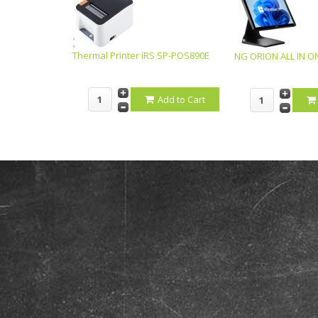
Thermal Printer iRS SP-POS890E
NG ORION ALL IN O
Add to Cart