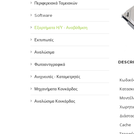
Περιφερειακά Ταμειακών
Software
Εξαρτήματα Η/Υ - Αναβάθμιση
Εκτυπωτές
Αναλώσιμα
DESCRI
Φωτοαντιγραφικά
Ανιχνευτές - Καταμετρητές
Κωδικό
Κατασκ
Μηχανήματα Κονκάρδας
Μοντέλ
Αναλώσιμα Κονκάρδας
Χωρητι
Διάστα
Cache
Στροφές