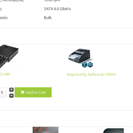
η
SATA 6.0 Gbit/s
ασία
Bulk
S-240
Ανιχνευτής Safescan 155i/s
Add to Cart