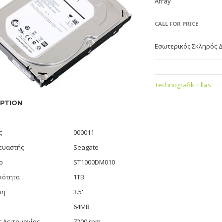
Array
CALL FOR PRICE
Εσωτερικός Σκληρός Δ
Technografiki Ellas
PTION
ς
000011
ευαστής
Seagate
ο
ST1000DM010
κότητα
1TB
ση
3.5''
64MB
 Λειτουργίας
7200 rpm