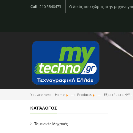
Call:
210 3840473
O δικός σου χώρος στην μηχανογ
You are here:
Home
Products
Εξαρτήματα Η/Υ -
ΚΑΤΆΛΟΓΟΣ
Ταμειακές Μηχανές