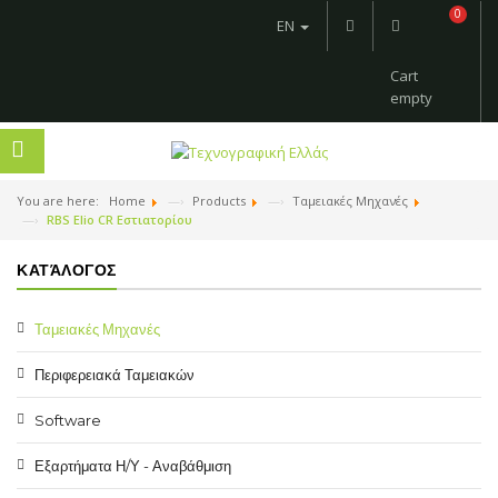
0
EN
Cart
empty
You are here:
Home
Products
Ταμειακές Μηχανές
RBS Elio CR Εστιατορίου
ΚΑΤΆΛΟΓΟΣ
Ταμειακές Μηχανές
Περιφερειακά Ταμειακών
Software
Εξαρτήματα Η/Υ - Αναβάθμιση