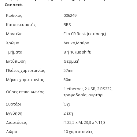
Connect.
Κωδικός
006249
Κατασκευαστής
RBS
Μοντέλο
Elio CR Rest. (εστίασης)
Χρώμα
Λευκό,Μαύρο
Τμήματα
8 ή 16 (με shift)
Εκτύπωση
Θερμική
Πλάτος χαρτοταινίας
57mm
Μήκος χαρτοταινίας
50m
1 ethernet, 2 USB, 2 RS232,
Θύρες επικοινωνίας
τροφοδοσία, συρτάρι
Συρτάρι
Όχι
Εγγύηση
2 έτη
Διαστάσεις
Π:22,5 x Μ: 23,3 x Υ:11,3
Δώρο
10 χαρτοταινίες