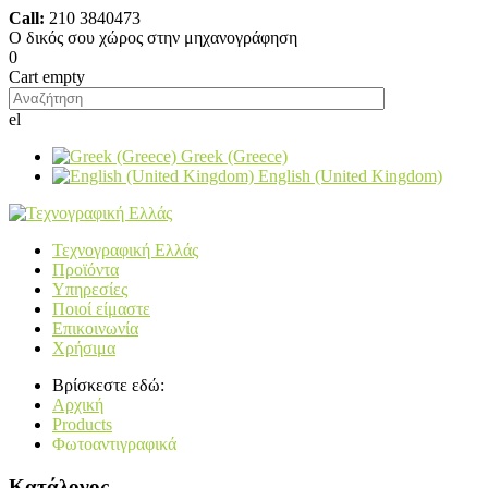
Call:
210 3840473
O δικός σου χώρος στην μηχανογράφηση
0
Cart empty
el
Greek (Greece)
English (United Kingdom)
Τεχνογραφική Ελλάς
Προϊόντα
Υπηρεσίες
Ποιοί είμαστε
Επικοινωνία
Χρήσιμα
Βρίσκεστε εδώ:
Αρχική
Products
Φωτοαντιγραφικά
Κατάλογος