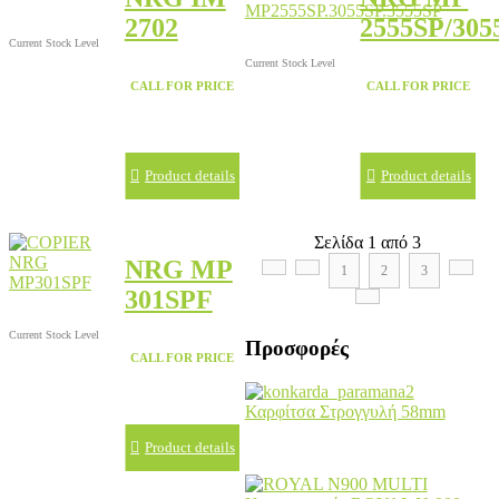
2702
2555SP/305
Current Stock Level
Current Stock Level
CALL FOR PRICE
CALL FOR PRICE
Product details
Product details
Σελίδα 1 από 3
NRG MP
1
2
3
301SPF
Current Stock Level
Προσφορές
CALL FOR PRICE
Καρφίτσα Στρογγυλή 58mm
Product details