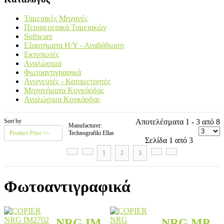
Ταμειακές Μηχανές
Περιφερειακά Ταμειακών
Software
Εξαρτήματα Η/Υ - Αναβάθμιση
Εκτυπωτές
Αναλώσιμα
Φωτοαντιγραφικά
Ανιχνευτές - Καταμετρητές
Μηχανήματα Κονκάρδας
Αναλώσιμα Κονκάρδας
Sort by
Αποτελέσματα 1 - 3 από 8
Manufacturer:
Product Price +/-
Technografiki Ellas
Σελίδα 1 από 3
1
2
3
Φωτοαντιγραφικά
NRG IM
NRG MP